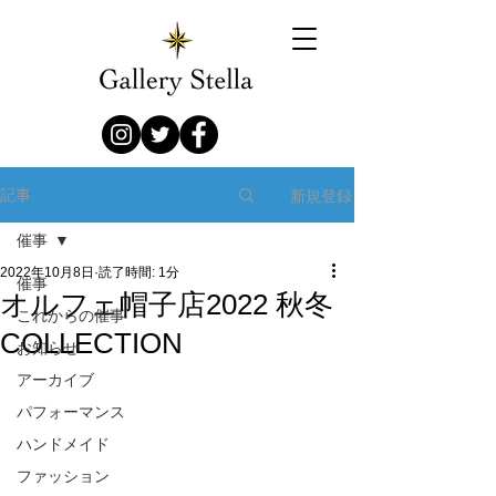
新規登録
記事
催事
2022年10月8日
読了時間: 1分
催事
オルフェ帽子店2022 秋冬
これからの催事
COLLECTION
お知らせ
アーカイブ
パフォーマンス
ハンドメイド
ファッション