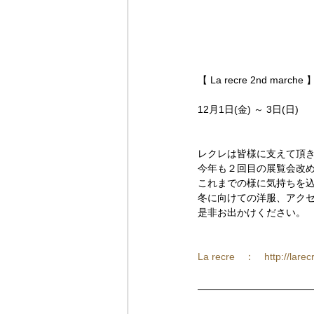
【 La recre 2nd marche 
12月1日(金) ～ 3日(日) 　
レクレは皆様に支えて頂
今年も２回目の展覧会改
これまでの様に気持ちを
冬に向けての洋服、アク
是非お出かけください。
La recre　：　http://larecr