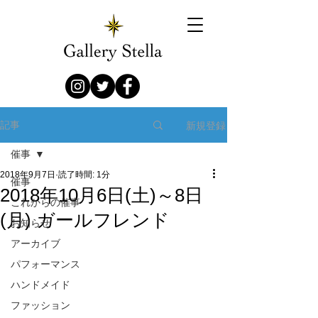
新規登録
記事
催事
2018年9月7日
読了時間: 1分
催事
2018年10月6日(土)～8日
これからの催事
(月) ガールフレンド
お知らせ
アーカイブ
パフォーマンス
ハンドメイド
ファッション