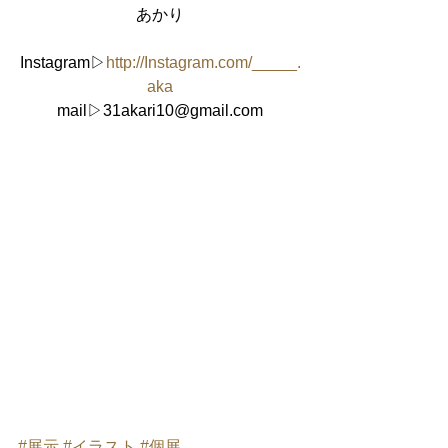
あかり
Instagram▷
http://Instagram.com/_____.
aka
mail▷31akari10@gmail.com
#展示
#イラスト
#個展