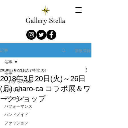
新規登録
記事
催事
2018年2月22日
読了時間: 3分
催事
2018年3月20日(火)～26日
これからの催事
(月) charo-ca コラボ展＆ワ
お知らせ
ークショップ
アーカイブ
パフォーマンス
ハンドメイド
ファッション