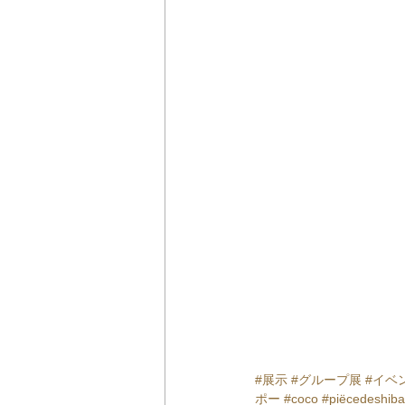
#展示
#グループ展
#イベ
ポー
#coco
#piёcedeshiba