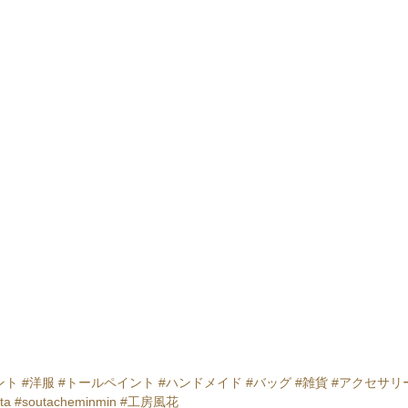
ント
#洋服
#トールペイント
#ハンドメイド
#バッグ
#雑貨
#アクセサリ
ta
#soutacheminmin
#工房風花