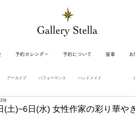
金
予約カレンダー
予約について
催事
お
アーカイブ
パフォーマンス
ハンドメイド
 2分
ップ
ワークショップ
絵画・イラスト
工芸
写真
2日(土)~6日(水) 女性作家の彩り華や