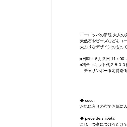
ヨーロッパの伝統 大人の
天然石やビーズなどをコー
大ぶりなデザインのもので
●日時：６月３日 11：00
●料金：キット代２５００
　チャサンポー限定特別
◆ coco.
お気に入りの布でお気に
◆ piёce de shibata
これ一つ身につけるだけで