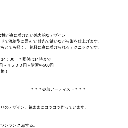
女性が身に着けたい魅力的なデザイン
ドで流線型に囲んで 針糸で縫いながら形を仕上げます。
もとても軽く、 気軽に身に着けられるテクニックです。
～14：00　＊受付は14時まで
円～４５００円＋講習料500円
価格！
＊＊＊参加アーティスト＊＊＊
入りのデザイン。気ままにコツコツ作っています。
ワンランクupする。