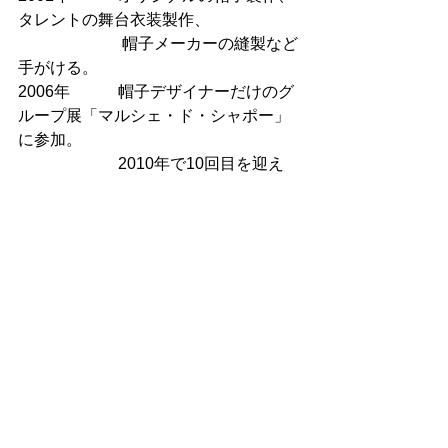
タレントの舞台衣装製作、
　　　　　　  帽子メーカーの縫製など
手がける。
2006年　　　帽子デザイナーだけのグ
ループ展「マルシェ・ド・シャポー」
に参加。
　　　　　　 2010年で10回目を迎え
る。
2010年　　　セレクトショップのイベ
ントでデパート各所に出展。
2011年4月　念願のHP開設。Orfeuの帽
子をwebサイトでも
　　　　　　ご覧いただけるようにな
りました。 
#オルフェ
#帽子
#手作り
#ハンドメイ
ド
#ファッション