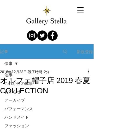
新規登録
記事
催事
2018年12月28日
読了時間: 2分
催事
オルフェ帽子店 2019 春夏
これからの催事
COLLECTION
お知らせ
アーカイブ
パフォーマンス
ハンドメイド
ファッション