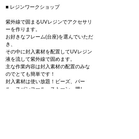
■ レジンワークショップ
紫外線で固まるUVレジンでアクセサリ
ーを作ります。
お好きなフレーム(台座)を選んでいただ
き、
その中に封入素材を配置してUVレジン
液を流して紫外線で固めます。
主な作業内容は封入素材の配置のみな
のでとても簡単です！
封入素材は使い放題！ビーズ、パー
ル、スパンコール、ストーン、押し
花、などなど…
種類豊富にご用意しますので、お好き
な物をお好きなだけ使っていただけま
す。
※フレームの大きさはキーホルダー
30mm、チャーム12mm～15mm程度と