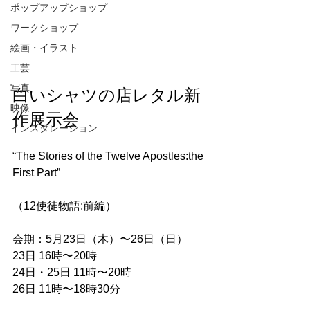
ポップアップショップ
ワークショップ
絵画・イラスト
工芸
写真
白いシャツの店レタル新
映像
作展示会
インスタレーション
“The Stories of the Twelve Apostles:the 
First Part”
（12使徒物語:前編） 
会期：5月23日（木）〜26日（日）
23日 16時〜20時
24日・25日 11時〜20時
26日 11時〜18時30分