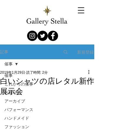
新規登録
記事
催事
2019年1月29日
読了時間: 2分
催事
白いシャツの店レタル新作
これからの催事
展示会
お知らせ
アーカイブ
パフォーマンス
ハンドメイド
ファッション