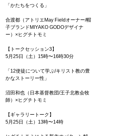
「かたちをつくる」
合渡都（アトリエMay Fieldオーナー/帽
子ブランドMIYAKO GODOデザイナ
ー）×ヒグチトモミ
【トークセッション3】
5月25日（土）15時〜16時30分
「12使徒について学ぶ/キリスト教の豊
かなストーリー性」
沼田和也（日本基督教団/王子北教会牧
師）×ヒグチトモミ
【ギャラリートーク】
5月25日（土）13時〜14時