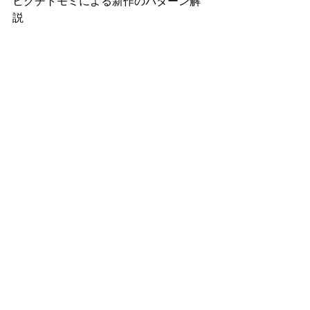
ヒグチトモミによる新作のパターン解
説
白いシャツの店レタル
http://www.retar-amip.jp
#白いシャツの店レタル
#展示会
#ハン
ドメイド
#ファッション
#洋服
#オーダ
ーメイド
ファッション
ハンドメイド
すべて表示
関連記事