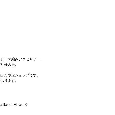
、レース編みアクセサリー、
作り婦人服、
揃えた限定ショップです。
ております。
eet Flower☆