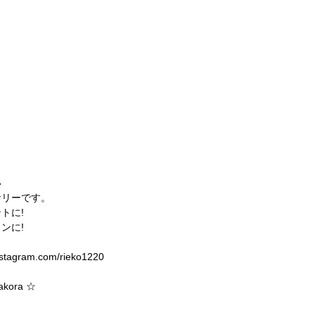
い
サリーです。
トに!
ンに!
nstagram.com/rieko1220
ora ☆