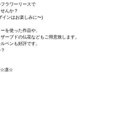
ルフラワーリースで
ませんか？
ザインはお楽しみに〜)
ワーを使った作品や、
リザーブドの仏花などもご用意致します。
ールペンも好評です。
か？
 ☆凛☆