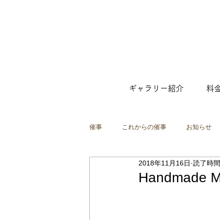
ギャラリー紹介
料
催事
これからの催事
お知らせ
2018年11月16日
読了時間:
ファッション
ポップアップショ
Handmade MA
映像
インスタレーション