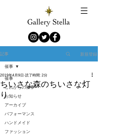
新規登録
記事
催事
2019年4月9日
読了時間: 2分
催事
ちいさな森のちいさな灯
これからの催事
り
お知らせ
アーカイブ
パフォーマンス
ハンドメイド
ファッション