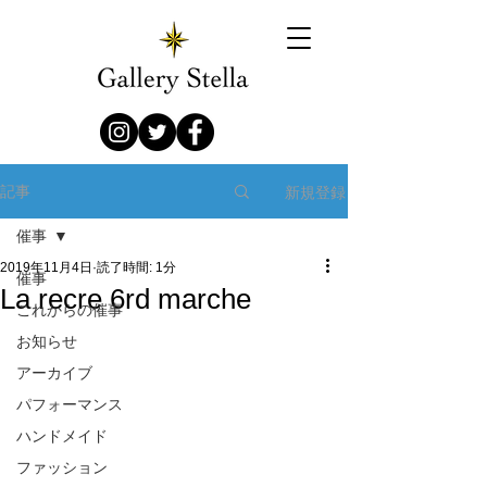
新規登録
記事
催事
2019年11月4日
読了時間: 1分
催事
La recre 6rd marche
これからの催事
お知らせ
アーカイブ
パフォーマンス
ハンドメイド
ファッション