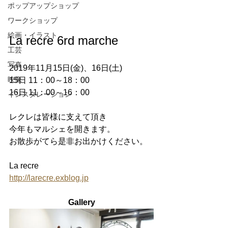
ポップアップショップ
ワークショップ
絵画・イラスト
La recre 6rd marche
工芸
写真
2019年11月15日(金)、16日(土)
映像
15日 11：00～18：00
16日 11：00～16：00
インスタレーション
レクレは皆様に支えて頂き
今年もマルシェを開きます。
お散歩がてら是非お出かけください。
La recre
http://larecre.exblog.jp
Gallery