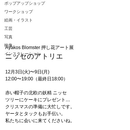
ポップアップショップ
ワークショップ
絵画・イラスト
工芸
写真
映像
Ayakos Blomster 押し花アート展
インスタレーション
ニッセのアトリエ
12月3日(火)〜9日(月)
12:00〜19:00（最終日18:00）
赤い帽子の北欧の妖精 ニッセ
ツリーにケーキにプレゼント…
クリスマスの準備に大忙しです。
ヤータとタックもお手伝い。
私たちに会いに来てくださいね。