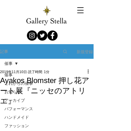
新規登録
記事
催事
2019年11月10日
読了時間: 1分
催事
Ayakos Blomster 押し花ア
これからの催事
ート展『ニッセのアトリ
お知らせ
エ』
アーカイブ
パフォーマンス
ハンドメイド
ファッション