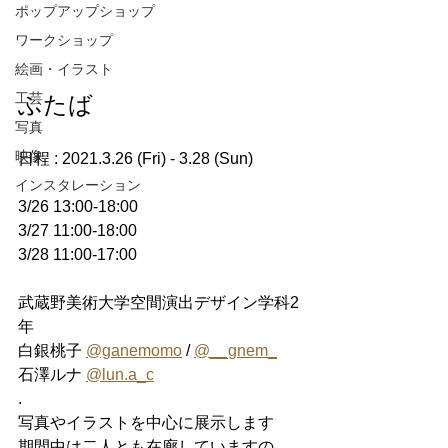
ポップアップショップ
ワークショップ
絵画・イラスト
工芸
ふたば
写真
映像
日程 : 2021.3.26 (Fri) - 3.28 (Sun)
インスタレーション
3/26 13:00-18:00
3/27 11:00-18:00
3/28 11:00-17:00
武蔵野美術大学空間演出デザイン学科2
年
白銀桃子 
@ganemomo
 / 
@__gnem_
石澤ルナ 
@lun.a_c
.
写真やイラストを中心に展示します
期間中は二人とも在廊していますの