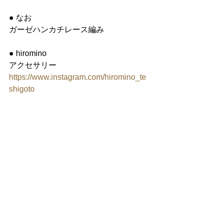
● なお
ガーゼハンカチレース編み
● hiromino
アクセサリー
https://www.instagram.com/hiromino_te
shigoto
●主催：手しごと倶楽部
https://ameblo.jp/teshigotoclub/entry-
12707769555.html
ハンドメイド
ポップアップショップ
アーカイブ