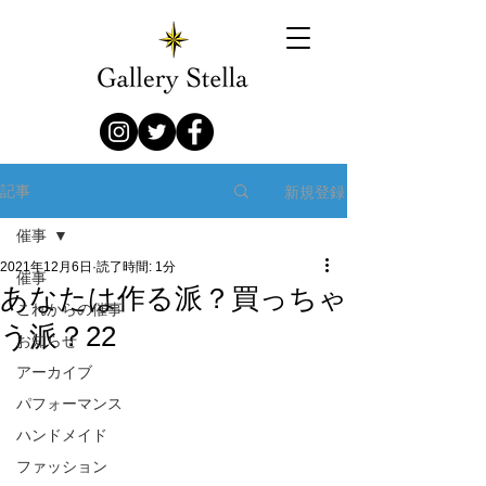
新規登録
記事
催事
2021年12月6日
読了時間: 1分
催事
あなたは作る派？買っちゃ
これからの催事
う派？22
お知らせ
アーカイブ
パフォーマンス
ハンドメイド
ファッション