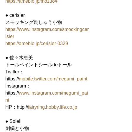
https://ameblo.jp/mozu84
● cerisier
スモッキング刺しゅう小物
https://www.instagram.com/smockingcer
isier
https://ameblo.jp/cerisier-0329
● 佐々木恵美
トールペイントシールdeトール
Twitter：
https://
mobile.twitter.com/megumi_paint
Instagram：
https://
www.instagram.com/megumi_pai
nt
HP：http://
fairyring.hobby.life.co.jp
● Soleil
刺繍と小物