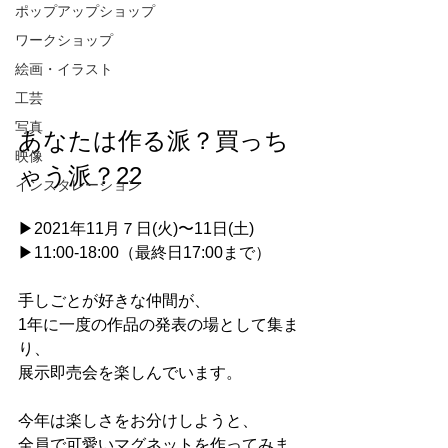
ポップアップショップ
ワークショップ
絵画・イラスト
工芸
写真
あなたは作る派？買っち
映像
ゃう派？22
インスタレーション
▶︎2021年11月７日(火)〜11日(土)
▶︎11:00-18:00（最終日17:00まで）
手しごとが好きな仲間が、
1年に一度の作品の発表の場として集ま
り、
展示即売会を楽しんでいます。
今年は楽しさをお分けしようと、
全員で可愛いマグネットを作ってみま