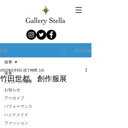
新規登録
記事
催事
2022年5月9日
読了時間: 1分
催事
竹田世都 創作服展
これからの催事
お知らせ
アーカイブ
パフォーマンス
ハンドメイド
ファッション