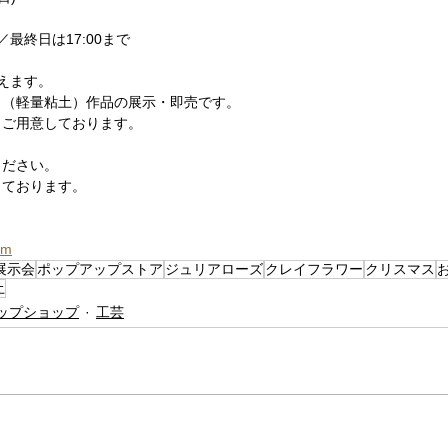
／最終日は17:00まで
えます。
イ（軽量粘土）作品の展示・即売です。
もご用意しております。
ください。
しております。
am
展示会
ポップアップストア
ジュリアローズ
クレイフラワー
クリスマス
土
ップショップ
工芸