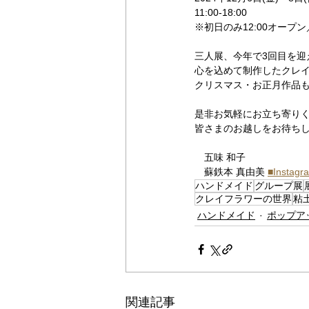
11:00-18:00
※初日のみ12:00オープン
三人展、今年で3回目を迎
心を込めて制作したクレ
クリスマス・お正月作品
是非お気軽にお立ち寄り
皆さまのお越しをお待ち
　五味 和子
　蘇鉄本 真由美 
■Instagr
ハンドメイド
グループ展
クレイフラワーの世界
粘
ハンドメイド
ポップア
関連記事