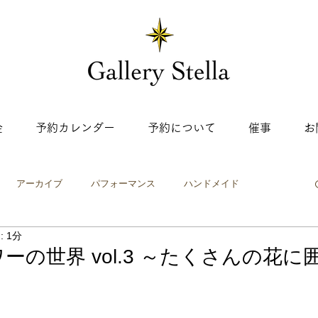
金
予約カレンダー
予約について
催事
お
アーカイブ
パフォーマンス
ハンドメイド
 1分
ップ
ワークショップ
絵画・イラスト
工芸
写真
ーの世界 vol.3 ～たくさんの花に