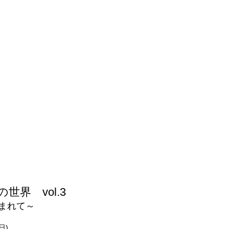
界　vol.3
まれて～
日)