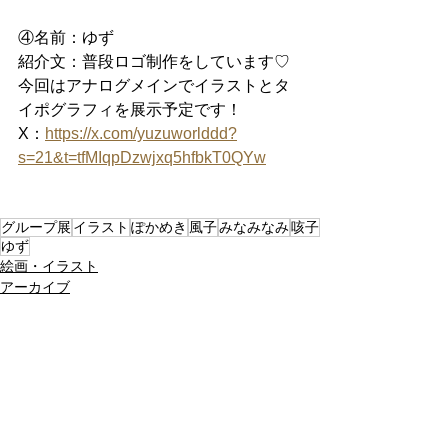
④名前：ゆず
紹介文：普段ロゴ制作をしています♡
今回はアナログメインでイラストとタ
イポグラフィを展示予定です！
X：
https://x.com/yuzuworlddd?
s=21&t=tfMIqpDzwjxq5hfbkT0QYw
グループ展
イラスト
ぽかめき
風子
みなみなみ
咳子
ゆず
絵画・イラスト
アーカイブ
すべて表示
関連記事