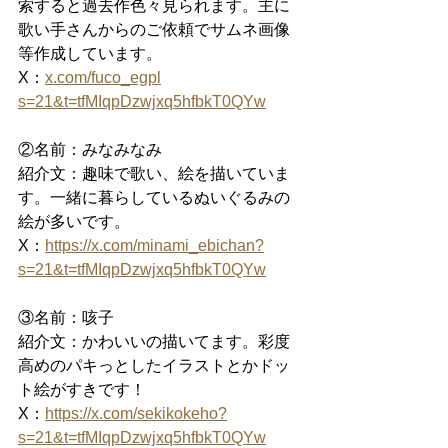
索すると過去作色々見られます。主に
歌い手さんからのご依頼でサムネ画像
等作成しています。
X：
x.com/fuco_egpl
s=21&t=tfMIqpDzwjxq5hfbkT0QYw
②名前：みなみなみ
紹介文：趣味で歌い、絵を描いていま
す。一緒に暮らしているぬいぐるみの
絵が多いです。
X：
https://x.com/minami_ebichan?
s=21&t=tfMIqpDzwjxq5hfbkT0QYw
③名前：咳子
紹介文：かわいいの描いてます。彩度
高めのパキっとしたイラストとかドッ
ト絵がすきです！
X：
https://x.com/sekikokeho?
s=21&t=tfMIqpDzwjxq5hfbkT0QYw