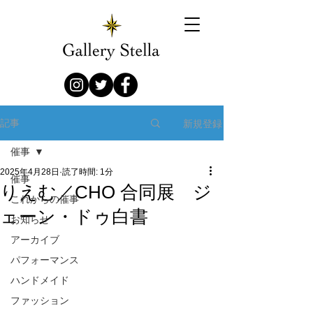
新規登録
記事
催事
2025年4月28日
読了時間: 1分
催事
りえむ／CHO 合同展 ジ
これからの催事
ェーン・ドゥ白書
お知らせ
アーカイブ
パフォーマンス
ハンドメイド
ファッション