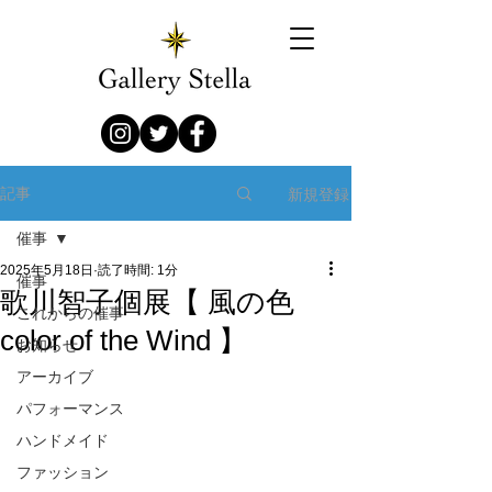
新規登録
記事
催事
2025年5月18日
読了時間: 1分
催事
歌川智子個展【 風の色
これからの催事
color of the Wind 】
お知らせ
アーカイブ
パフォーマンス
ハンドメイド
ファッション