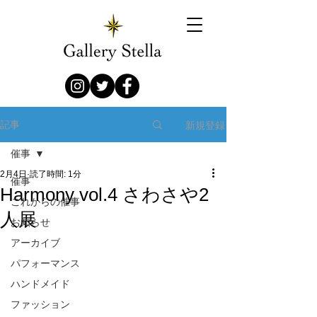
新規登録
記事
催事
2月4日
読了時間: 1分
催事
Harmony vol.4 さわさや2
これからの催事
人展
お知らせ
アーカイブ
パフォーマンス
ハンドメイド
ファッション