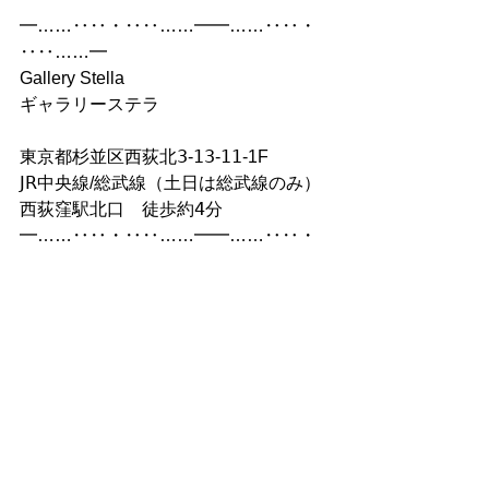
━……‥‥・‥‥……━━……‥‥・
‥‥……━
Gallery Stella
ギャラリーステラ
東京都杉並区西荻北𝟥-𝟣𝟥-𝟣𝟣-1F
𝖩𝖱中央線/総武線（土日は総武線のみ）
西荻窪駅北口　徒歩約𝟦分
━……‥‥・‥‥……━━……‥‥・
‥‥……━
ハンドメイド
Harmony
green*k
猫
アンティーク
さわさや2人展
FloralConcerto
布花
レース
手染め
革
ハンドメイド
ファッション
ポップアップショップ