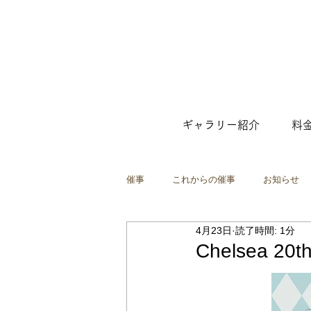
ギャラリー紹介
料
催事
これからの催事
お知らせ
4月23日
読了時間: 1分
ファッション
ポップアップショ
Chelsea 20t
映像
インスタレーション