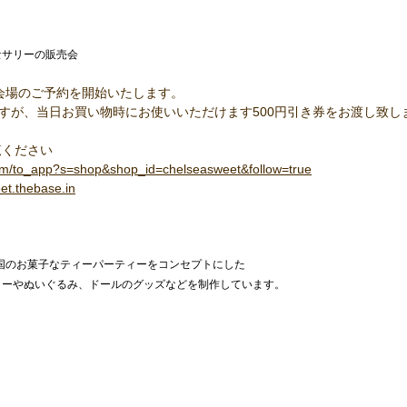
セサリーの販売会
にて各会場のご予約を開始いたします。 
ますが、当日お買い物時にお使いいただけます500円引き券をお渡し致し
ください 
com/to_app?s=shop&shop_id=chelseasweet&follow=true
et.thebase.in
の国のお菓子なティーパーティーをコンセプトにした
リーやぬいぐるみ、ドールのグッズなどを制作しています。