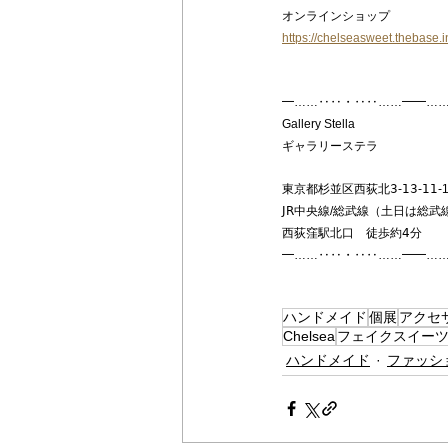
オンラインショップ
https://chelseasweet.thebase.i
━……‥‥・‥‥……━━…
Gallery Stella
ギャラリーステラ
東京都杉並区西荻北𝟥-𝟣𝟥-𝟣𝟣-
𝖩𝖱中央線/総武線（土日は総
西荻窪駅北口　徒歩約𝟦分
━……‥‥・‥‥……━━…
ハンドメイド
個展
アクセ
Chelsea
フェイクスイー
ハンドメイド
ファッシ