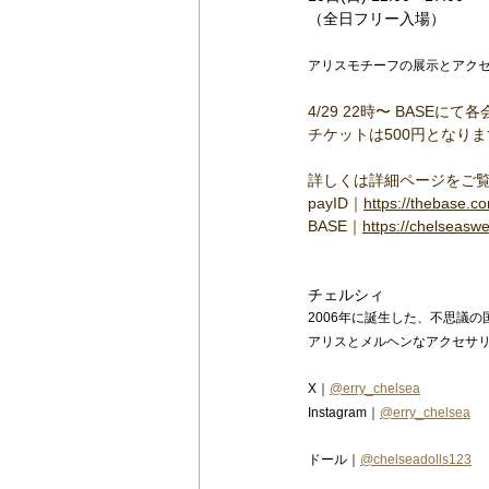
（全日フリー入場）
アリスモチーフの展示とアク
4/29 22時〜 BASE
チケットは500円となり
詳しくは詳細ページをご覧
payID｜
https://thebase.
BASE｜
https://chelseaswe
チェルシィ
2006年に誕生した、不思議
アリスとメルヘンなアクセサ
X｜
@erry_chelsea
Instagram｜
@erry_chelsea
ドール｜
@chelseadolls123