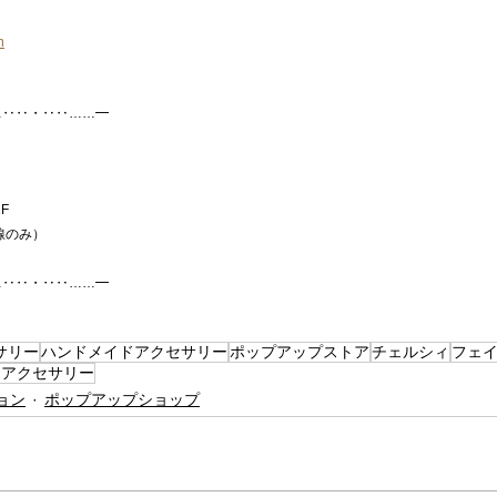
n
…‥‥・‥‥……━
1F
武線のみ）
…‥‥・‥‥……━
サリー
ハンドメイドアクセサリー
ポップアップストア
チェルシィ
フェ
ツアクセサリー
ョン
ポップアップショップ