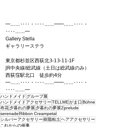
━……‥‥・‥‥……━━……‥‥・
‥‥……━
Gallery Stella
ギャラリーステラ
東京都杉並区西荻北𝟥-𝟣𝟥-𝟣𝟣-1F
𝖩𝖱中央線/総武線（土日は総武線のみ）
西荻窪駅北口　徒歩約𝟦分
━……‥‥・‥‥……━━……‥‥・
‥‥……━
ハンドメイド
グループ展
ハンドメイドアクセサリー
TELLME
がま口
Bühne
布花
夕暮れの夢展
夕暮れの夢展2
prelude
serenade
Ribbon Creampetal
シルバーアクセサリー
樹脂粘土
ヘアアクセサリー
これからの催事
ハンドメイド