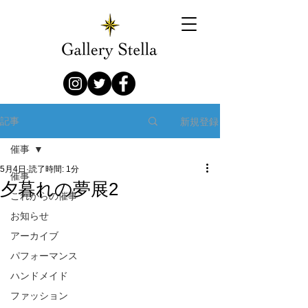
新規登録
記事
催事
5月4日
読了時間: 1分
催事
夕暮れの夢展2
これからの催事
お知らせ
アーカイブ
パフォーマンス
ハンドメイド
ファッション