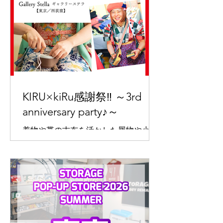
KIRU×kiRu感謝祭‼︎ ～3rd
anniversary party♪～
着物や帯の古布を活かした履物や小物
が並ぶ、KIRU×kiRu3周年記念個展。