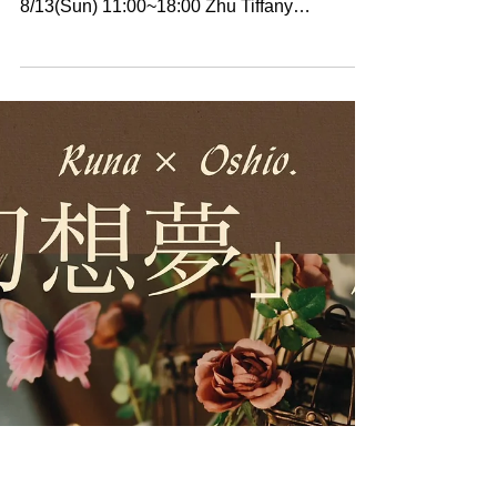
Photo Exhibition Luce
【Photo Exhibition Luce】 8/11(Fri)
11:00~19:00 8/12(Sat) 11:00~19:00
8/13(Sun) 11:00~18:00 Zhu Tiffany
(@teaa_film) 清水ひかる（＠hikarun_photo)