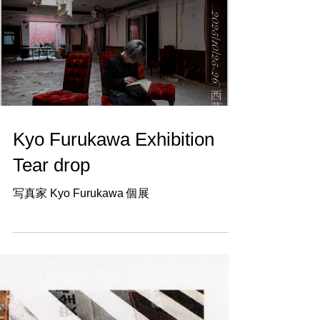
YouTube｜
https://www.youtube.com/channel/UCdSB2Y
qPo1c9BCsRBufSjwg ・････
━━━━━━━━━━━････・ Gallery
Stella ギャラリーステラ 東京都杉並区西荻
北𝟥-𝟣𝟥-𝟣𝟣-1F 𝖩𝖱中央線/総武線（土日は総武
線のみ） 西荻窪駅北口 徒歩約𝟦分 ・････
━━━━━━━━━━━････・
Kyo Furukawa Exhibition
Tear drop
写真家 Kyo Furukawa 個展