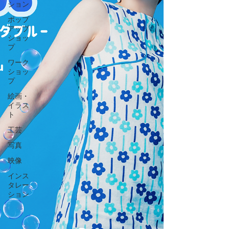
ション
ポップ
アップ
ショッ
プ
ワーク
ショッ
プ
絵画・
イラス
ト
工芸
写真
映像
インス
タレー
ション