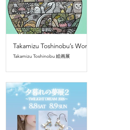
テラ 東京都杉並区西荻北𝟥-𝟣𝟥-𝟣𝟣-1F
𝖩𝖱中央線/総武線（土日は総武線のみ）
西荻窪駅北口 徒歩約𝟦分
━……‥‥・‥‥……━━……‥‥・
‥‥……━
Takamizu Toshinobu’s Works
Takamizu Toshinobu 絵画展