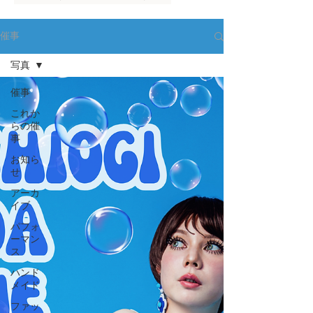
催事
写真
催事
これか
らの催
事
お知ら
せ
アーカ
イブ
パフォ
ーマン
ス
ハンド
メイド
ファッ