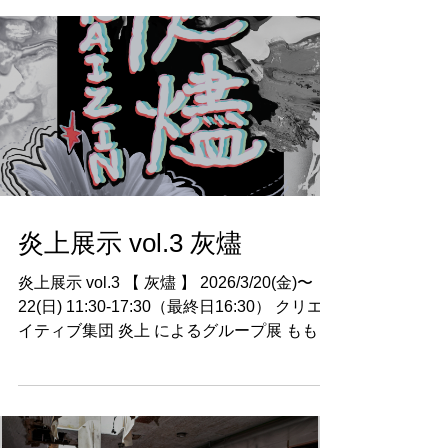
ます。
炎上展示 vol.3 灰燼
炎上展示 vol.3 【 灰燼 】 2026/3/20(金)〜
22(日) 11:30-17:30（最終日16:30） クリエ
イティブ集団 炎上 によるグループ展 ももじ
/ ししなぎ / 桐娃 / Shima X｜
https://x.com/fire4mshi Instagram｜
https://www.instagram.com/en_c3mshi