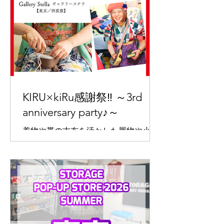
KIRU×kiRu感謝祭‼︎ ～3rd
anniversary party♪～
着物や帯の古布を活かした履物や小物
が並ぶ、KIRU×kiRu3周年記念個展。