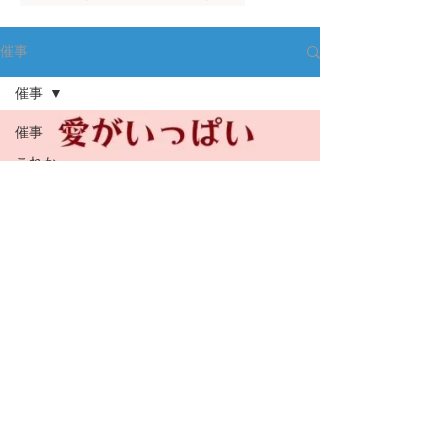
催事
催事
催事
これか
らの催
事
お知ら
せ
アーカ
イブ
パフォ
ーマン
ス
ハンド
メイド
ファッ