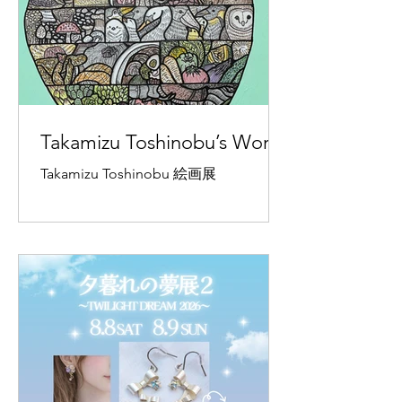
テラ 東京都杉並区西荻北𝟥-𝟣𝟥-𝟣𝟣-1F
𝖩𝖱中央線/総武線（土日は総武線のみ）
西荻窪駅北口 徒歩約𝟦分
━……‥‥・‥‥……━━……‥‥・
‥‥……━
Takamizu Toshinobu’s Works
Takamizu Toshinobu 絵画展